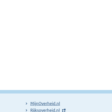
MijnOverheid.nl
E
Rijksoverheid.nl