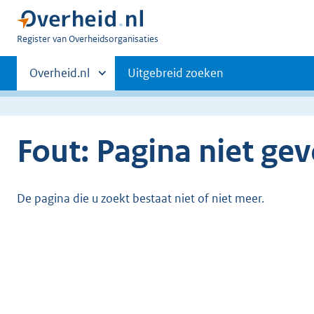
U
Register van Overheidsorganisaties
bent
Primaire
nu
Andere
Overheid.nl
Uitgebreid zoeken
hier:
sites
navigatie
binnen
Fout: Pagina niet ge
De pagina die u zoekt bestaat niet of niet meer.