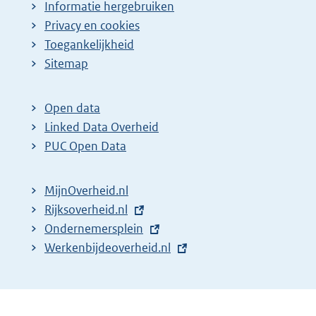
Informatie hergebruiken
Privacy en cookies
Toegankelijkheid
Sitemap
Open data
Linked Data Overheid
PUC Open Data
MijnOverheid.nl
E
Rijksoverheid.nl
x
E
Ondernemersplein
t
x
E
Werkenbijdeoverheid.nl
e
t
x
r
e
t
n
r
e