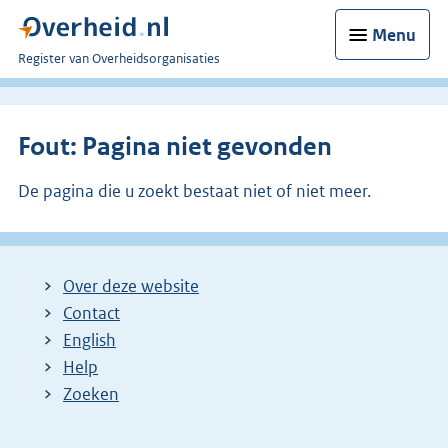
Menu
U
Register van Overheidsorganisaties
bent
nu
hier:
Fout: Pagina niet gevonden
De pagina die u zoekt bestaat niet of niet meer.
Over deze website
Contact
English
Help
Zoeken