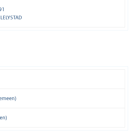
91
 LELYSTAD
gemeen)
en)