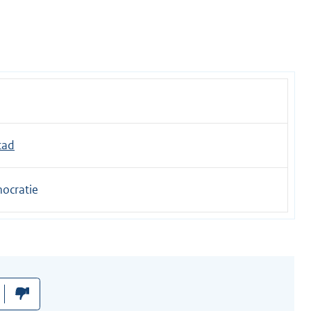
tad
ocratie