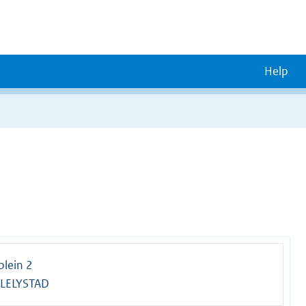
Help
plein 2
 LELYSTAD