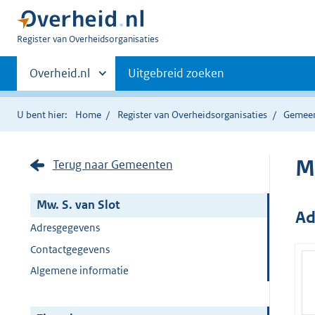
U
Register van Overheidsorganisaties
bent
Primaire
nu
Andere
Overheid.nl
Uitgebreid zoeken
hier:
sites
navigatie
binnen
U bent hier:
Home
Register van Overheidsorganisaties
Gemee
M
Terug naar Gemeenten
Mw. S. van Slot
Ad
Adresgegevens
Contactgegevens
Algemene informatie