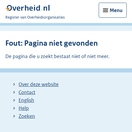
Menu
U
Register van Overheidsorganisaties
bent
nu
hier:
Fout: Pagina niet gevonden
De pagina die u zoekt bestaat niet of niet meer.
Over deze website
Contact
English
Help
Zoeken