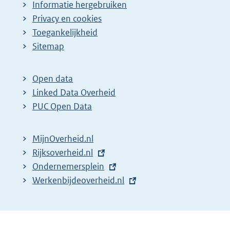
Informatie hergebruiken
Privacy en cookies
Toegankelijkheid
Sitemap
Open data
Linked Data Overheid
PUC Open Data
MijnOverheid.nl
E
Rijksoverheid.nl
x
E
Ondernemersplein
t
x
E
Werkenbijdeoverheid.nl
e
t
x
r
e
t
n
r
e