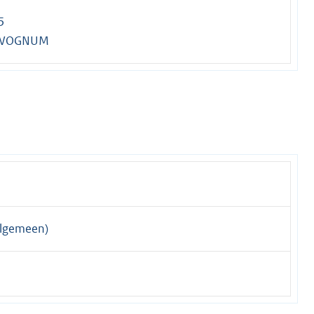
5
 WOGNUM
lgemeen)