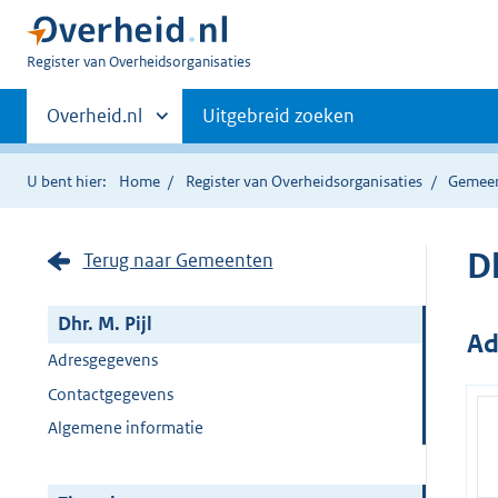
U
Register van Overheidsorganisaties
bent
Primaire
nu
Andere
Overheid.nl
Uitgebreid zoeken
hier:
sites
navigatie
binnen
U bent hier:
Home
Register van Overheidsorganisaties
Gemee
Dh
Terug naar Gemeenten
Dhr. M. Pijl
Ad
Adresgegevens
Contactgegevens
Algemene informatie