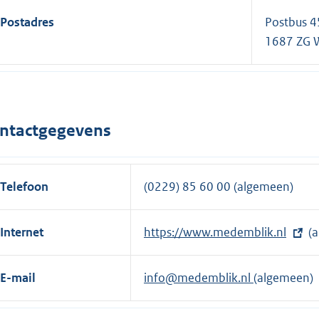
Postadres
Postbus 4
1687 ZG
ntactgegevens
Telefoon
(0229) 85 60 00 (algemeen)
Internet
E
https://www.medemblik.nl
(a
x
t
E-mail
info@medemblik.nl
(algemeen)
e
r