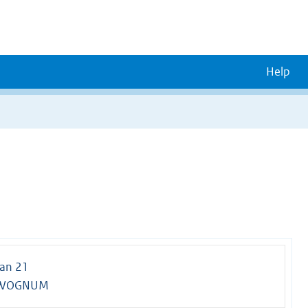
Help
aan 21
 WOGNUM