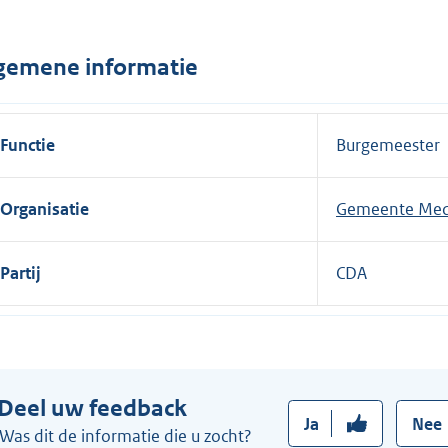
n
e
gemene informatie
l
i
n
Functie
Burgemeester
k
:
Organisatie
Gemeente Med
Partij
CDA
Deel uw feedback
Ja
Nee
Was dit de informatie die u zocht?