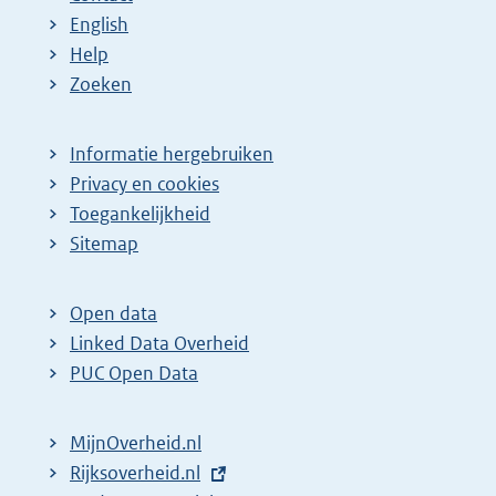
English
Help
Zoeken
Informatie hergebruiken
Privacy en cookies
Toegankelijkheid
Sitemap
Open data
Linked Data Overheid
PUC Open Data
MijnOverheid.nl
E
Rijksoverheid.nl