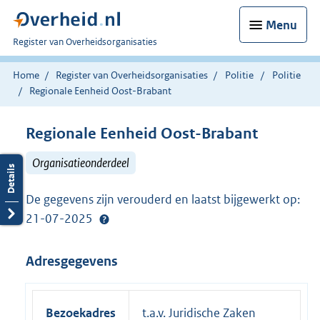
Menu
U
Register van Overheidsorganisaties
bent
nu
Home
Register van Overheidsorganisaties
Politie
Politie
hier:
Regionale Eenheid Oost-Brabant
Regionale Eenheid Oost-Brabant
Organisatieonderdeel
De gegevens zijn verouderd en laatst bijgewerkt op:
21-07-2025
Adresgegevens
Bezoekadres
t.a.v. Juridische Zaken