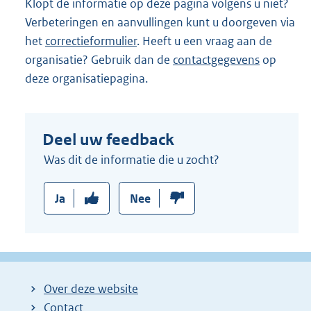
Klopt de informatie op deze pagina volgens u niet?
n
Verbeteringen en aanvullingen kunt u doorgeven via
e
het
correctieformulier
. Heeft u een vraag aan de
l
organisatie? Gebruik dan de
contactgegevens
op
i
deze organisatiepagina.
n
k
:
Deel uw feedback
Was dit de informatie die u zocht?
Ja
Nee
Over deze website
Contact