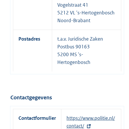
Vogelstraat 41
5212 VL 's-Hertogenbosch
Noord-Brabant
Postadres
t.a.v. Juridische Zaken
Postbus 90163
5200 MS 's-
Hertogenbosch
Contactgegevens
Contactformulier
E
https://www.politie.nl/
x
contact/