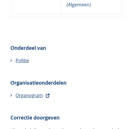
t
(Algemeen)
e
r
n
e
l
Onderdeel van
i
n
Politie
k
:
Organisatieonderdelen
E
Organogram
x
t
Correctie doorgeven
e
r