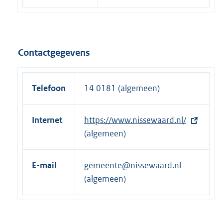
Contactgegevens
Telefoon
14 0181 (algemeen)
Internet
E
https://www.nissewaard.nl/
x
(algemeen)
t
e
E-mail
gemeente@nissewaard.nl
r
(algemeen)
n
e
l