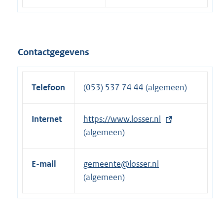
Contactgegevens
Telefoon
(053) 537 74 44 (algemeen)
Internet
E
https://www.losser.nl
x
(algemeen)
t
e
E-mail
gemeente@losser.nl
r
(algemeen)
n
e
l