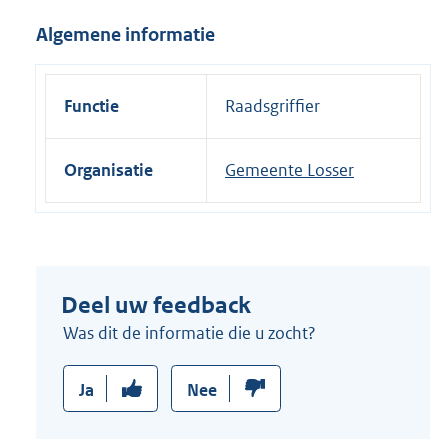
i
Algemene informatie
n
k
:
Functie
Raadsgriffier
Organisatie
Gemeente Losser
Deel uw feedback
Was dit de informatie die u zocht?
Ja
Nee