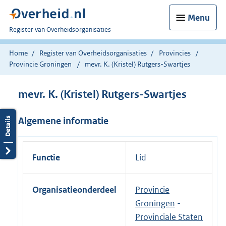
Menu
U
Register van Overheidsorganisaties
bent
nu
Home
Register van Overheidsorganisaties
Provincies
hier:
Provincie Groningen
mevr. K. (Kristel) Rutgers-Swartjes
mevr. K. (Kristel) Rutgers-Swartjes
Algemene informatie
Functie
Lid
Organisatieonderdeel
Provincie
Groningen
-
Provinciale Staten