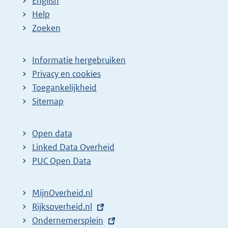
English
Help
Zoeken
Informatie hergebruiken
Privacy en cookies
Toegankelijkheid
Sitemap
Open data
Linked Data Overheid
PUC Open Data
MijnOverheid.nl
E
Rijksoverheid.nl
x
E
Ondernemersplein