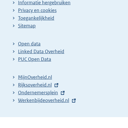
Informatie hergebruiken
Privacy en cookies
Toegankelijkheid
Sitemap
Open data
Linked Data Overheid
PUC Open Data
MijnOverheid.nl
E
Rijksoverheid.nl
x
E
Ondernemersplein
t
x
E
Werkenbijdeoverheid.nl
e
t
x
r
e
t
n
r
e