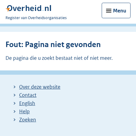
Menu
U
Register van Overheidsorganisaties
bent
nu
hier:
Fout: Pagina niet gevonden
De pagina die u zoekt bestaat niet of niet meer.
Over deze website
Contact
English
Help
Zoeken