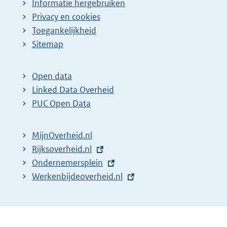
Informatie hergebruiken
Privacy en cookies
Toegankelijkheid
Sitemap
Open data
Linked Data Overheid
PUC Open Data
MijnOverheid.nl
E
Rijksoverheid.nl
x
E
Ondernemersplein
t
x
E
Werkenbijdeoverheid.nl
e
t
x
r
e
t
n
r
e