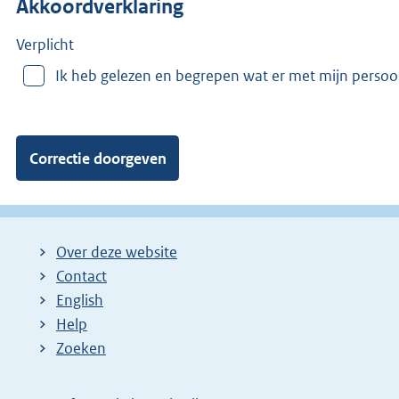
Akkoordverklaring
m
e
e
Verplicht
r
Ik heb gelezen en begrepen wat er met mijn perso
v
a
n
:
Over deze website
Contact
English
Help
Zoeken