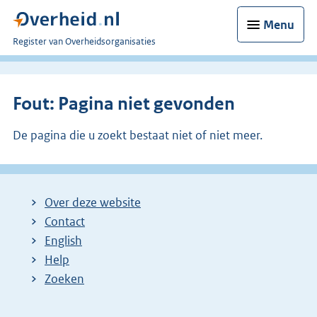
Menu
U
Register van Overheidsorganisaties
bent
nu
hier:
Fout: Pagina niet gevonden
De pagina die u zoekt bestaat niet of niet meer.
Over deze website
Contact
English
Help
Zoeken