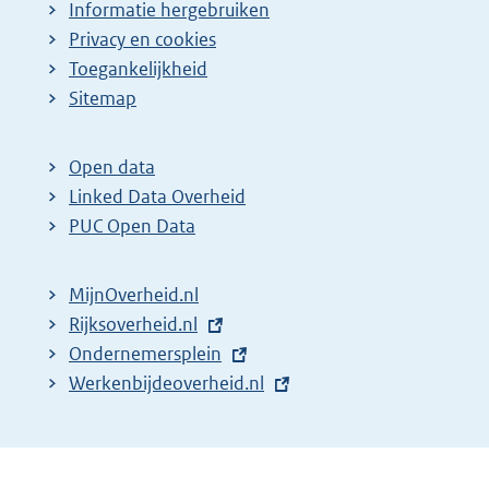
Informatie hergebruiken
Privacy en cookies
Toegankelijkheid
Sitemap
Open data
Linked Data Overheid
PUC Open Data
MijnOverheid.nl
E
Rijksoverheid.nl
x
E
Ondernemersplein
t
x
E
Werkenbijdeoverheid.nl
e
t
x
r
e
t
n
r
e