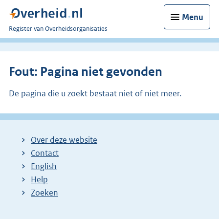
Menu
U
Register van Overheidsorganisaties
bent
nu
hier:
Fout: Pagina niet gevonden
De pagina die u zoekt bestaat niet of niet meer.
Over deze website
Contact
English
Help
Zoeken