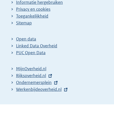
Informatie hergebruiken
Privacy en cookies
Toegankelijkheid
Sitemap
Open data
Linked Data Overheid
PUC Open Data
MijnOverheid.nl
E
Rijksoverheid.nl
x
E
Ondernemersplein
t
x
E
Werkenbijdeoverheid.nl
e
t
x
r
e
t
n
r
e