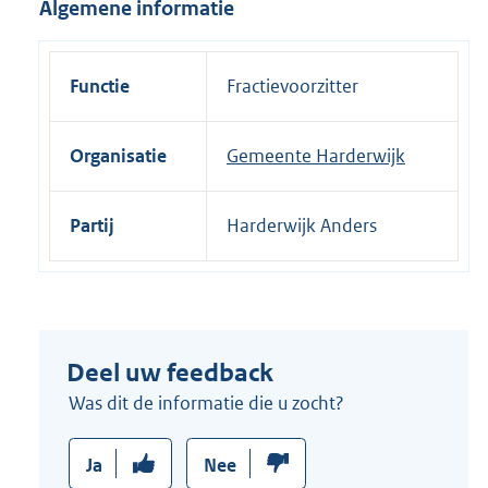
Algemene informatie
i
n
k
Functie
Fractievoorzitter
:
Organisatie
Gemeente Harderwijk
Partij
Harderwijk Anders
Deel uw feedback
Was dit de informatie die u zocht?
Ja
Nee