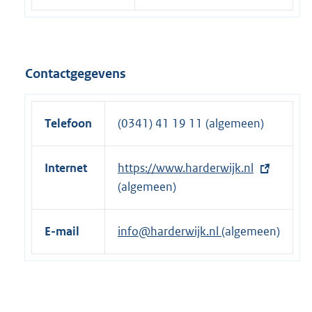
Contactgegevens
Telefoon
(0341) 41 19 11 (algemeen)
Internet
E
https://www.harderwijk.nl
x
(algemeen)
t
e
E-mail
info@harderwijk.nl
(algemeen)
r
n
e
l