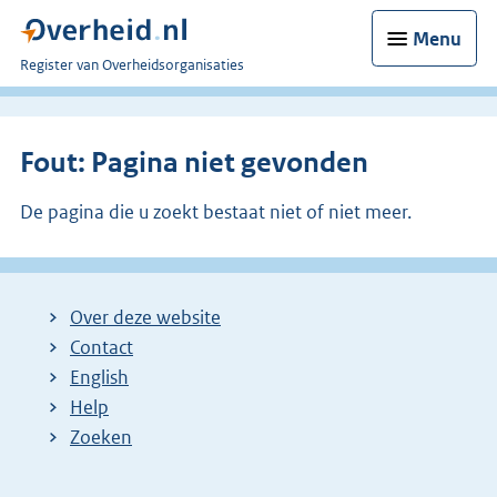
Menu
U
Register van Overheidsorganisaties
bent
nu
hier:
Fout: Pagina niet gevonden
De pagina die u zoekt bestaat niet of niet meer.
Over deze website
Contact
English
Help
Zoeken