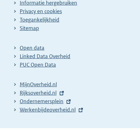
Informatie hergebruiken
Privacy en cookies
Toegankelijkheid
Sitemap
Open data
Linked Data Overheid
PUC Open Data
MijnOverheid.nl
E
Rijksoverheid.nl
x
E
Ondernemersplein
t
x
E
Werkenbijdeoverheid.nl
e
t
x
r
e
t
n
r
e