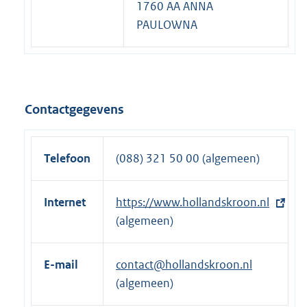
1760 AA ANNA
PAULOWNA
Contactgegevens
Telefoon
(088) 321 50 00 (algemeen)
Internet
E
https://www.hollandskroon.nl
x
(algemeen)
t
e
E-mail
contact@hollandskroon.nl
r
(algemeen)
n