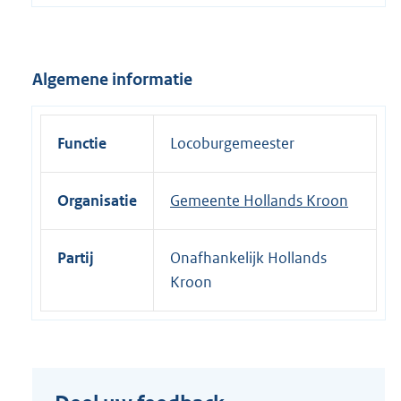
e
l
i
Algemene informatie
n
k
:
Functie
Locoburgemeester
Organisatie
Gemeente Hollands Kroon
Partij
Onafhankelijk Hollands
Kroon