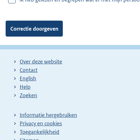
v
a
n
:
Over deze website
Contact
English
Help
Zoeken
Informatie hergebruiken
Privacy en cookies
Toegankelijkheid