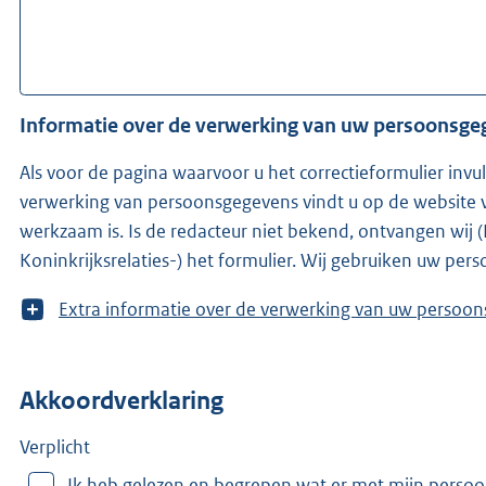
Informatie over de verwerking van uw persoonsg
Als voor de pagina waarvoor u het correctieformulier invu
verwerking van persoonsgegevens vindt u op de website v
werkzaam is. Is de redacteur niet bekend, ontvangen wij (KOOP -onderdeel van het ministerie van Binnenlandse Zaken en
Koninkrijksrelaties-) het formulier. Wij gebruiken uw pe
T
Extra informatie over de verwerking van uw 
o
o
n
Akkoordverklaring
m
e
e
Verplicht
r
Ik heb gelezen en begrepen wat er met mijn perso