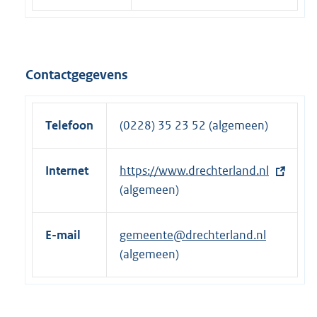
Contactgegevens
Telefoon
(0228) 35 23 52 (algemeen)
Internet
E
https://www.drechterland.nl
x
(algemeen)
t
e
E-mail
gemeente@drechterland.nl
r
(algemeen)
n
e
l