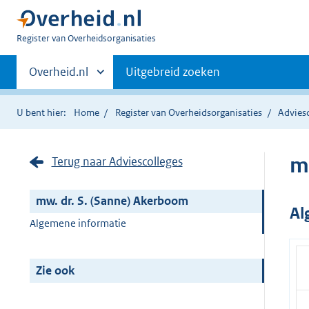
U
Register van Overheidsorganisaties
bent
Primaire
nu
Andere
Overheid.nl
Uitgebreid zoeken
hier:
sites
navigatie
binnen
U bent hier:
Home
Register van Overheidsorganisaties
Advies
m
Terug naar Adviescolleges
mw. dr. S. (Sanne) Akerboom
Al
Algemene informatie
Zie ook