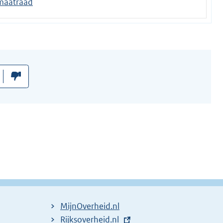
imaatraad
MijnOverheid.nl
E
Rijksoverheid.nl