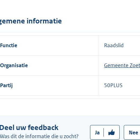
n
e
gemene informatie
l
i
n
Functie
Raadslid
k
:
Organisatie
Gemeente Zoe
Partij
50PLUS
Deel uw feedback
Ja
Nee
Was dit de informatie die u zocht?