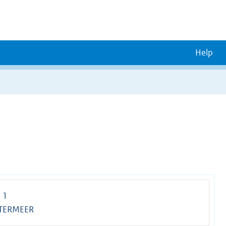
Help
 1
ETERMEER