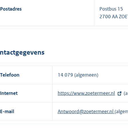
Postadres
Postbus 15
2700 AA ZO
ntactgegevens
Telefoon
14 079 (algemeen)
Internet
E
https://www.zoetermeer.nl
(a
x
t
E-mail
Antwoord@zoetermeer.nl
(alge
e
r