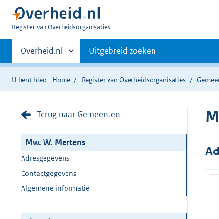
U
Register van Overheidsorganisaties
bent
Primaire
nu
Andere
Overheid.nl
Uitgebreid zoeken
hier:
sites
navigatie
binnen
U bent hier:
Home
Register van Overheidsorganisaties
Gemee
M
Terug naar Gemeenten
Mw. W. Mertens
Ad
Adresgegevens
Contactgegevens
Algemene informatie