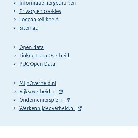
Informatie hergebruiken
Privacy en cookies
Toegankelijkheid
Sitemap
Open data
Linked Data Overheid
PUC Open Data
MijnOverheid.nl
E
Rijksoverheid.nl
x
E
Ondernemersplein
t
x
E
Werkenbijdeoverheid.nl
e
t
x
r
e
t
n
r
e