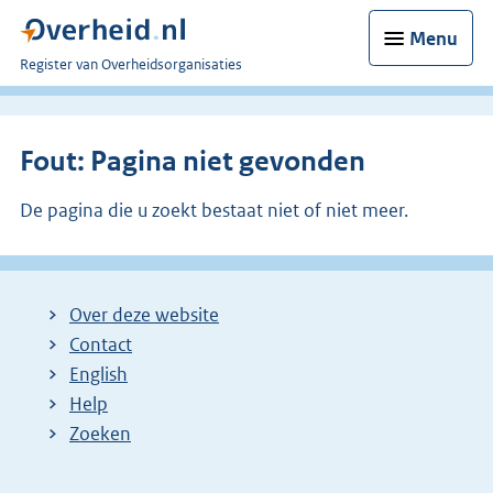
Menu
U
Register van Overheidsorganisaties
bent
nu
hier:
Fout: Pagina niet gevonden
De pagina die u zoekt bestaat niet of niet meer.
Over deze website
Contact
English
Help
Zoeken