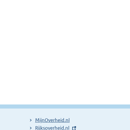
MijnOverheid.nl
E
Rijksoverheid.nl