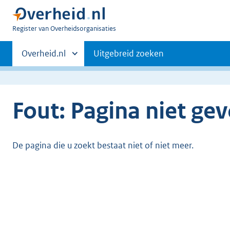
U
Register van Overheidsorganisaties
bent
Primaire
nu
Andere
Overheid.nl
Uitgebreid zoeken
hier:
sites
navigatie
binnen
Fout: Pagina niet ge
De pagina die u zoekt bestaat niet of niet meer.