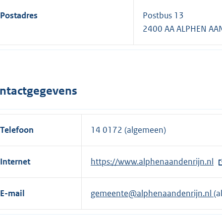
Postadres
Postbus 13
2400 AA ALPHEN AAN
ntactgegevens
Telefoon
14 0172 (algemeen)
Internet
E
https://www.alphenaandenrijn.nl
x
t
E-mail
gemeente@alphenaandenrijn.nl
(a
e
r