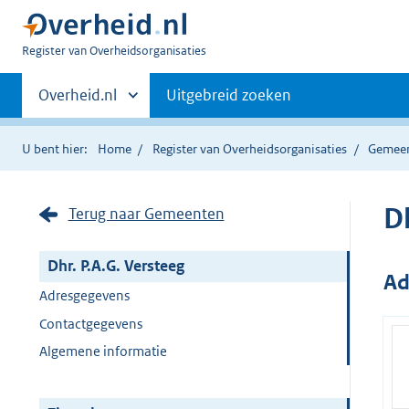
U
Register van Overheidsorganisaties
bent
Primaire
nu
Andere
Overheid.nl
Uitgebreid zoeken
hier:
sites
navigatie
binnen
U bent hier:
Home
Register van Overheidsorganisaties
Gemee
Dh
Terug naar Gemeenten
Dhr. P.A.G. Versteeg
Ad
Adresgegevens
Contactgegevens
Algemene informatie