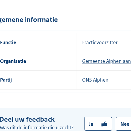
n
e
gemene informatie
l
i
n
Functie
Fractievoorzitter
k
:
Organisatie
Gemeente Alphen aan 
Partij
ONS Alphen
Deel uw feedback
Ja
Nee
Was dit de informatie die u zocht?