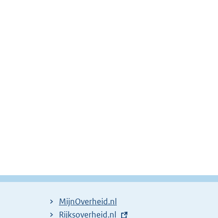
MijnOverheid.nl
E
Rijksoverheid.nl