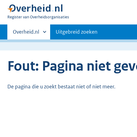
U
Register van Overheidsorganisaties
bent
Primaire
nu
Andere
Overheid.nl
Uitgebreid zoeken
hier:
sites
navigatie
binnen
Fout: Pagina niet ge
De pagina die u zoekt bestaat niet of niet meer.