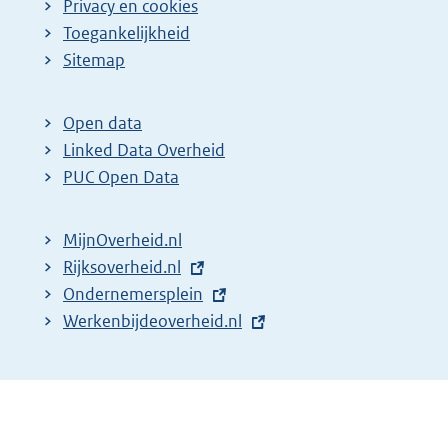
Privacy en cookies
Toegankelijkheid
Sitemap
Open data
Linked Data Overheid
PUC Open Data
MijnOverheid.nl
E
Rijksoverheid.nl
x
E
Ondernemersplein
t
x
E
Werkenbijdeoverheid.nl
e
t
x
r
e
t
n
r
e
e
n
r