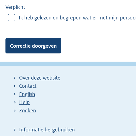
e
e
Verplicht
r
Ik heb gelezen en begrepen wat er met mijn perso
v
a
n
:
Over deze website
Contact
English
Help
Zoeken
Informatie hergebruiken