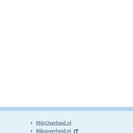
MijnOverheid.nl
E
Rijksoverheid.nl