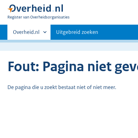
U
Register van Overheidsorganisaties
bent
Primaire
nu
Andere
Overheid.nl
Uitgebreid zoeken
hier:
sites
navigatie
binnen
Fout: Pagina niet ge
De pagina die u zoekt bestaat niet of niet meer.