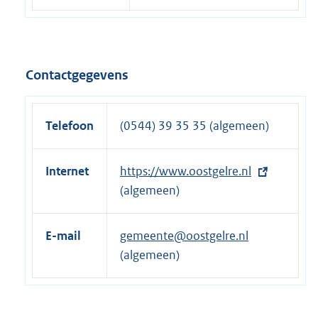
Contactgegevens
Telefoon
(0544) 39 35 35 (algemeen)
Internet
E
https://www.oostgelre.nl
x
(algemeen)
t
e
E-mail
gemeente@oostgelre.nl
r
(algemeen)
n
e
l