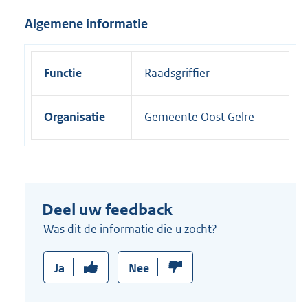
i
Algemene informatie
n
k
:
Functie
Raadsgriffier
Organisatie
Gemeente Oost Gelre
Deel uw feedback
Was dit de informatie die u zocht?
Ja
Nee