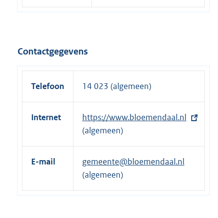
Contactgegevens
Telefoon
14 023 (algemeen)
Internet
E
https://www.bloemendaal.nl
x
(algemeen)
t
e
E-mail
gemeente@bloemendaal.nl
r
(algemeen)
n
e
l