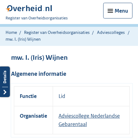
Menu
U
Register van Overheidsorganisaties
bent
nu
Home
Register van Overheidsorganisaties
Adviescolleges
hier:
mw. I. (Iris) Wijnen
mw. I. (Iris) Wijnen
Algemene informatie
Functie
Lid
Organisatie
Adviescollege Nederlandse
Gebarentaal