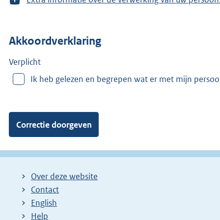
o
o
n
Akkoordverklaring
m
e
e
Verplicht
r
Ik heb gelezen en begrepen wat er met mijn perso
v
a
n
:
Over deze website
Contact
English
Help