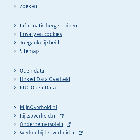
Zoeken
Informatie hergebruiken
Privacy en cookies
Toegankelijkheid
Sitemap
Open data
Linked Data Overheid
PUC Open Data
MijnOverheid.nl
E
Rijksoverheid.nl
x
E
Ondernemersplein
t
x
E
Werkenbijdeoverheid.nl