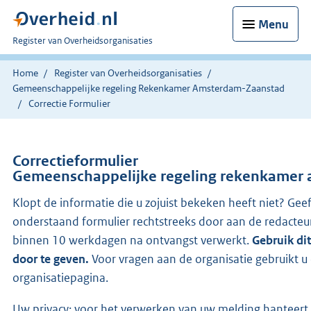
Menu
U
Register van Overheidsorganisaties
bent
nu
Home
Register van Overheidsorganisaties
hier:
Gemeenschappelijke regeling Rekenkamer Amsterdam-Zaanstad
Correctie Formulier
Correctieformulier
Gemeenschappelijke regeling rekenkamer
Klopt de informatie die u zojuist bekeken heeft niet? Geef
onderstaand formulier rechtstreeks door aan de redacteu
binnen 10 werkdagen na ontvangst verwerkt.
Gebruik di
door te geven.
Voor vragen aan de organisatie gebruikt 
organisatiepagina.
Uw privacy: voor het verwerken van uw melding hanteert 