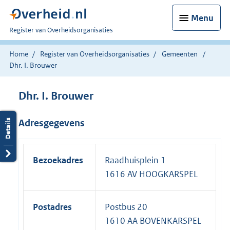
Menu
U
Register van Overheidsorganisaties
bent
nu
Home
Register van Overheidsorganisaties
Gemeenten
hier:
Dhr. I. Brouwer
Dhr. I. Brouwer
Adresgegevens
Bezoekadres
Raadhuisplein 1
1616 AV HOOGKARSPEL
Postadres
Postbus 20
1610 AA BOVENKARSPEL