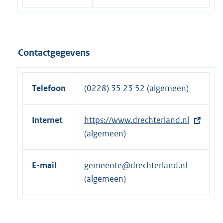
Contactgegevens
Telefoon
(0228) 35 23 52 (algemeen)
Internet
E
https://www.drechterland.nl
x
(algemeen)
t
e
E-mail
gemeente@drechterland.nl
r
(algemeen)
n
e
l