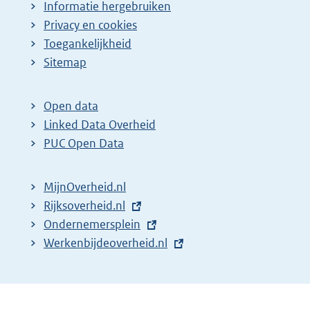
Informatie hergebruiken
Privacy en cookies
Toegankelijkheid
Sitemap
Open data
Linked Data Overheid
PUC Open Data
MijnOverheid.nl
E
Rijksoverheid.nl
x
E
Ondernemersplein
t
x
E
Werkenbijdeoverheid.nl
e
t
x
r
e
t
n
r
e