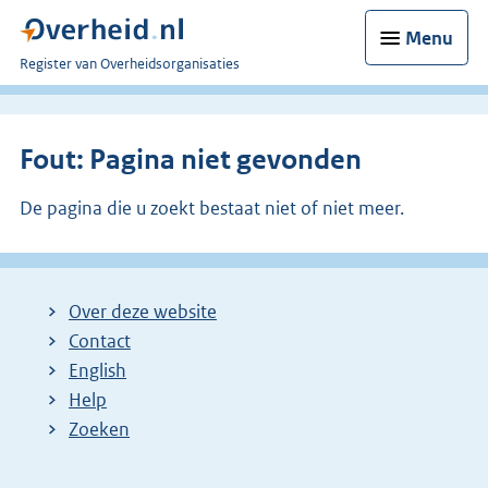
Menu
U
Register van Overheidsorganisaties
bent
nu
hier:
Fout: Pagina niet gevonden
De pagina die u zoekt bestaat niet of niet meer.
Over deze website
Contact
English
Help
Zoeken