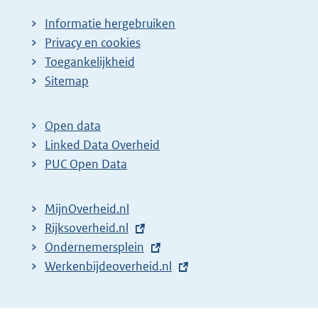
Informatie hergebruiken
Privacy en cookies
Toegankelijkheid
Sitemap
Open data
Linked Data Overheid
PUC Open Data
MijnOverheid.nl
E
Rijksoverheid.nl
x
E
Ondernemersplein
t
x
E
Werkenbijdeoverheid.nl
e
t
x
r
e
t