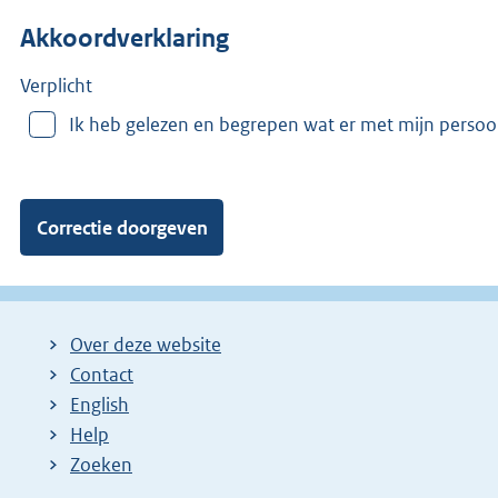
n
Akkoordverklaring
m
e
e
Verplicht
r
Ik heb gelezen en begrepen wat er met mijn perso
v
a
n
:
Over deze website
Contact
English
Help
Zoeken