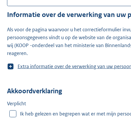
Informatie over de verwerking van uw
Als voor de pagina waarvoor u het correctieformulier inv
persoonsgegevens vindt u op de website van de organisatie waarvoor u he
wij (KOOP -onderdeel van het ministerie van Binnenland
reageren.
T
Extra informatie over de verwerking van uw
o
o
n
Akkoordverklaring
m
e
e
Verplicht
r
Ik heb gelezen en begrepen wat er met mijn pers
v
a
n