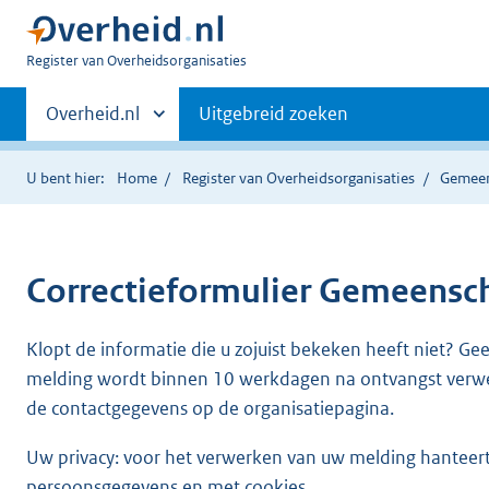
U
Register van Overheidsorganisaties
bent
Primaire
nu
Andere
Overheid.nl
Uitgebreid zoeken
hier:
sites
navigatie
binnen
U bent hier:
Home
Register van Overheidsorganisaties
Gemeen
Correctieformulier
Gemeenscha
Klopt de informatie die u zojuist bekeken heeft niet? Ge
melding wordt binnen 10 werkdagen na ontvangst verw
de contactgegevens op de organisatiepagina.
Uw privacy: voor het verwerken van uw melding hanteert 
persoonsgegevens en met cookies.