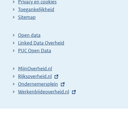
Privacy en cookies
Toegankelijkheid
Sitemap
Open data
Linked Data Overheid
PUC Open Data
MijnOverheid.nl
E
Rijksoverheid.nl
x
E
Ondernemersplein
t
x
E
Werkenbijdeoverheid.nl
e
t
x
r
e
t
n
r
e
e
n
r