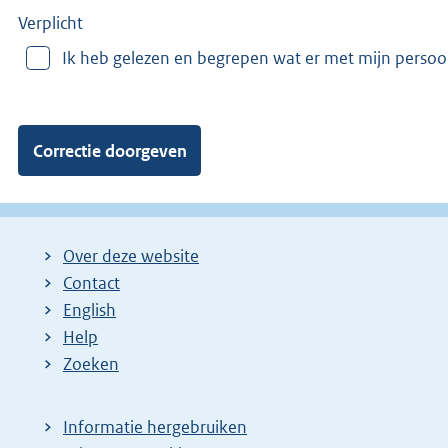
e
e
Verplicht
r
Ik heb gelezen en begrepen wat er met mijn perso
v
a
n
:
Over deze website
Contact
English
Help
Zoeken
Informatie hergebruiken