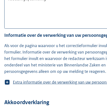
Informatie over de verwerking van uw persoonsg
Als voor de pagina waarvoor u het correctieformulier invu
formulier. Informatie over de verwerking van persoonsge
het formulier invult en waarvoor de redacteur werkzaam is. Is de redacteur niet bekend, ontvangen wij (KO
onderdeel van het ministerie van Binnenlandse Zaken en K
persoonsgegevens alleen om op uw melding te reageren.
T
Extra informatie over de verwerking van uw 
o
o
n
Akkoordverklaring
m