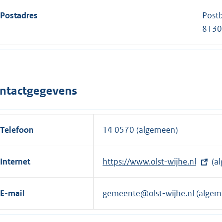
Postadres
Post
8130
ntactgegevens
Telefoon
14 0570 (algemeen)
Internet
E
https://www.olst-wijhe.nl
(a
x
t
E-mail
gemeente@olst-wijhe.nl
(algem
e
r