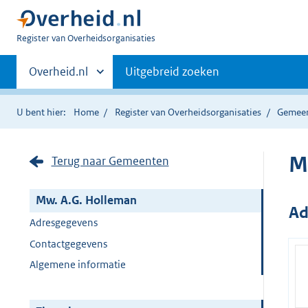
U
Register van Overheidsorganisaties
bent
Primaire
nu
Andere
Overheid.nl
Uitgebreid zoeken
hier:
sites
navigatie
binnen
U bent hier:
Home
Register van Overheidsorganisaties
Gemee
M
Terug naar Gemeenten
Mw. A.G. Holleman
Ad
Adresgegevens
Contactgegevens
Algemene informatie