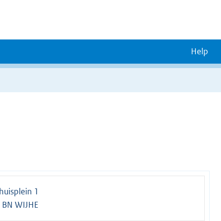
Help
uisplein 1
 BN WIJHE