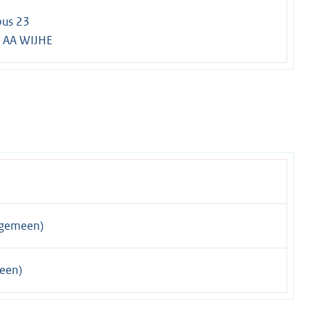
bus 23
 AA WIJHE
lgemeen)
een)