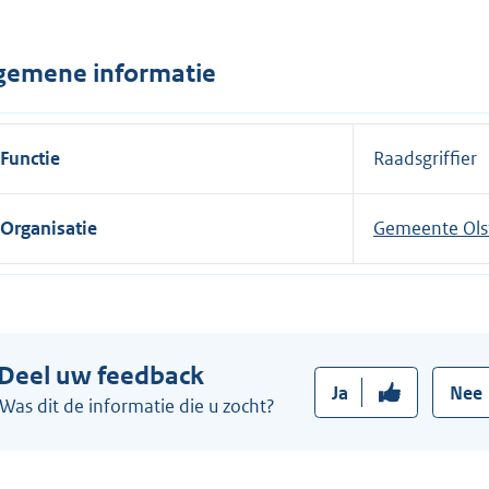
n
e
gemene informatie
l
i
n
Functie
Raadsgriffier
k
:
Organisatie
Gemeente Ols
Deel uw feedback
Ja
Nee
Was dit de informatie die u zocht?