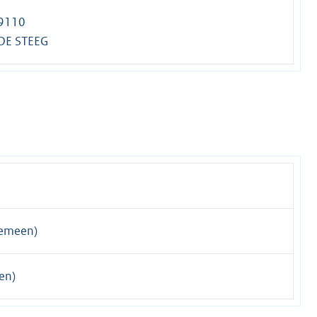
 9110
 DE STEEG
gemeen)
en)