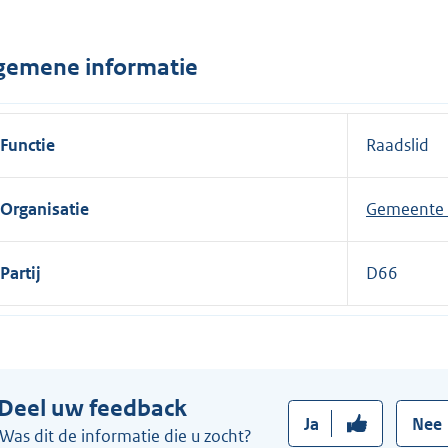
n
e
gemene informatie
l
i
n
Functie
Raadslid
k
:
Organisatie
Gemeente
Partij
D66
Deel uw feedback
Ja
Nee
Was dit de informatie die u zocht?