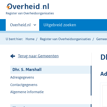
U
Register van Overheidsorganisaties
bent
Primaire
nu
Andere
Overheid.nl
Uitgebreid zoeken
hier:
sites
navigatie
binnen
U bent hier:
Home
Register van Overheidsorganisaties
Gemee
Dh
Terug naar Gemeenten
Dhr. S. Marshall
Ad
Adresgegevens
Contactgegevens
Algemene informatie