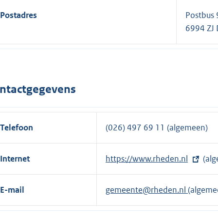
Postadres
Postbus
6994 ZJ
ntactgegevens
Telefoon
(026) 497 69 11 (algemeen)
Internet
E
https://www.rheden.nl
(al
x
t
E-mail
gemeente@rheden.nl
(algeme
e
r