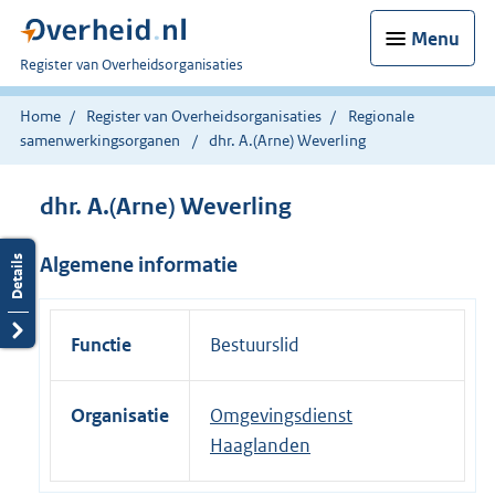
Menu
U
Register van Overheidsorganisaties
bent
nu
Home
Register van Overheidsorganisaties
Regionale
hier:
samenwerkingsorganen
dhr. A.(Arne) Weverling
dhr. A.(Arne) Weverling
Algemene informatie
Functie
Bestuurslid
Organisatie
Omgevingsdienst
Haaglanden