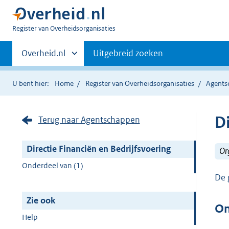
U
Register van Overheidsorganisaties
bent
Primaire
nu
Andere
Overheid.nl
Uitgebreid zoeken
hier:
sites
navigatie
binnen
U bent hier:
Home
Register van Overheidsorganisaties
Agents
D
Terug naar Agentschappen
Directie Financiën en Bedrijfsvoering
Or
Onderdeel van (1)
De 
Zie ook
On
Help