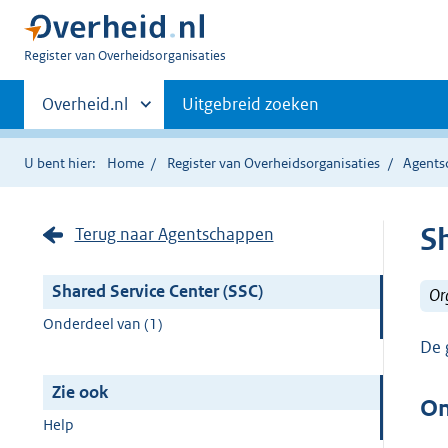
U
Register van Overheidsorganisaties
bent
Primaire
nu
Andere
Overheid.nl
Uitgebreid zoeken
hier:
sites
navigatie
binnen
U bent hier:
Home
Register van Overheidsorganisaties
Agents
S
Terug naar Agentschappen
Shared Service Center (SSC)
Or
Onderdeel van (1)
De 
Zie ook
On
Help