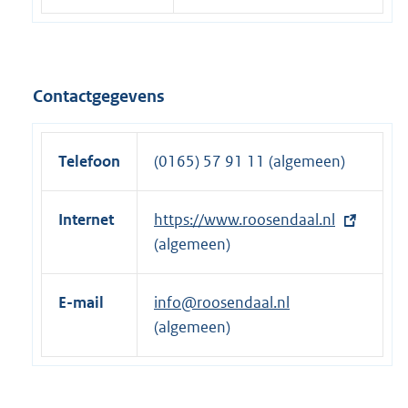
Contactgegevens
Telefoon
(0165) 57 91 11 (algemeen)
Internet
E
https://www.roosendaal.nl
x
(algemeen)
t
e
E-mail
info@roosendaal.nl
r
(algemeen)
n
e
l