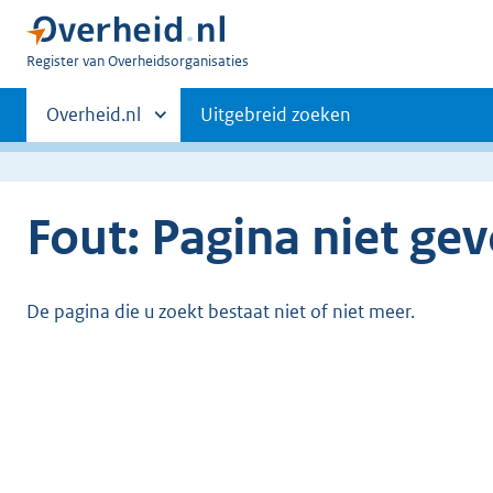
U
Register van Overheidsorganisaties
bent
Primaire
nu
Andere
Overheid.nl
Uitgebreid zoeken
hier:
sites
navigatie
binnen
Fout: Pagina niet ge
De pagina die u zoekt bestaat niet of niet meer.