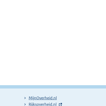
MijnOverheid.nl
E
Rijksoverheid.nl