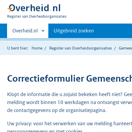
U
Register van Overheidsorganisaties
bent
Primaire
nu
Andere
Overheid.nl
Uitgebreid zoeken
hier:
sites
navigatie
binnen
U bent hier:
Home
Register van Overheidsorganisaties
Gemeen
Correctieformulier
Gemeenscha
Klopt de informatie die u zojuist bekeken heeft niet? Ge
melding wordt binnen 10 werkdagen na ontvangst verw
de contactgegevens op de organisatiepagina.
Uw privacy: voor het verwerken van uw melding hanteert 
persoonsgegevens en met cookies.