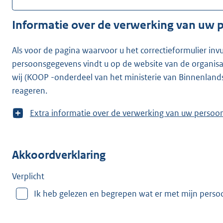
Informatie over de verwerking van uw
Als voor de pagina waarvoor u het correctieformulier inv
persoonsgegevens vindt u op de website van de organisatie waarvoor u he
wij (KOOP -onderdeel van het ministerie van Binnenland
reageren.
T
Extra informatie over de verwerking van uw
o
o
n
Akkoordverklaring
m
e
e
Verplicht
r
Ik heb gelezen en begrepen wat er met mijn pers
v
a
n