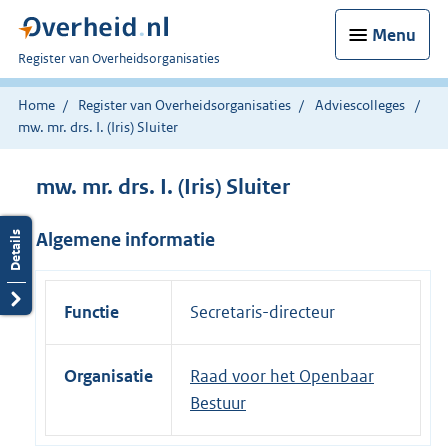
Menu
U
Register van Overheidsorganisaties
bent
nu
Home
Register van Overheidsorganisaties
Adviescolleges
hier:
mw. mr. drs. I. (Iris) Sluiter
mw. mr. drs. I. (Iris) Sluiter
Algemene informatie
Functie
Secretaris-directeur
Organisatie
Raad voor het Openbaar
Bestuur