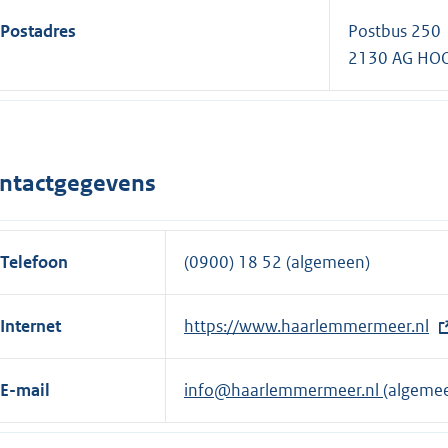
Postadres
Postbus 250
2130 AG HO
ntactgegevens
Telefoon
(0900) 18 52 (algemeen)
Internet
E
https://www.haarlemmermeer.nl
x
t
E-mail
info@haarlemmermeer.nl
(algeme
e
r