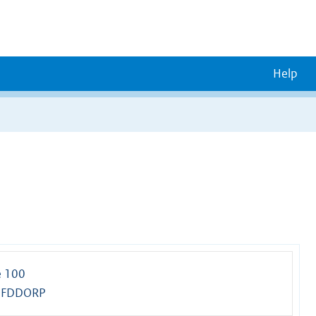
Help
e 100
OFDDORP