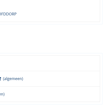
OFDDORP
(algemeen)
en)