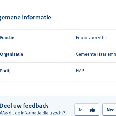
n
e
gemene informatie
l
i
n
Functie
Fractievoorzitter
k
:
Organisatie
Gemeente Haarlem
Partij
HAP
Deel uw feedback
Ja
Nee
Was dit de informatie die u zocht?