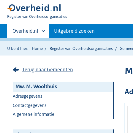
U
Register van Overheidsorganisaties
bent
Primaire
nu
Andere
Overheid.nl
Uitgebreid zoeken
hier:
sites
navigatie
binnen
U bent hier:
Home
Register van Overheidsorganisaties
Gemee
M
Terug naar Gemeenten
Mw. M. Woolthuis
Ad
Adresgegevens
Contactgegevens
Algemene informatie