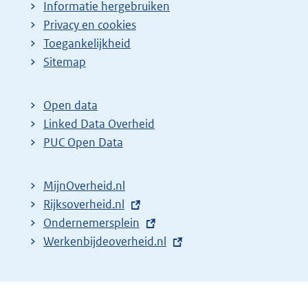
Informatie hergebruiken
Privacy en cookies
Toegankelijkheid
Sitemap
Open data
Linked Data Overheid
PUC Open Data
MijnOverheid.nl
E
Rijksoverheid.nl
x
E
Ondernemersplein
t
x
E
Werkenbijdeoverheid.nl
e
t
x
r
e
t
n
r
e