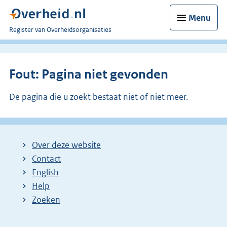
Menu
U
Register van Overheidsorganisaties
bent
nu
hier:
Fout: Pagina niet gevonden
De pagina die u zoekt bestaat niet of niet meer.
Over deze website
Contact
English
Help
Zoeken