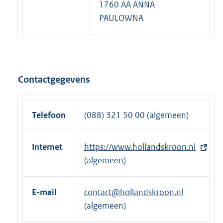
1760 AA ANNA
PAULOWNA
Contactgegevens
Telefoon
(088) 321 50 00 (algemeen)
Internet
E
https://www.hollandskroon.nl
x
(algemeen)
t
e
E-mail
contact@hollandskroon.nl
r
(algemeen)
n