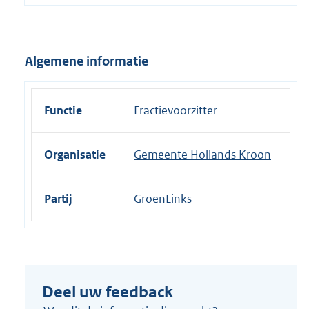
e
l
i
Algemene informatie
n
k
:
Functie
Fractievoorzitter
Organisatie
Gemeente Hollands Kroon
Partij
GroenLinks
Deel uw feedback