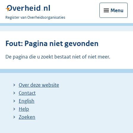
Menu
U
Register van Overheidsorganisaties
bent
nu
hier:
Fout: Pagina niet gevonden
De pagina die u zoekt bestaat niet of niet meer.
Over deze website
Contact
English
Help
Zoeken