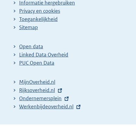
Informatie hergebruiken
Privacy en cookies
Toegankelijkheid
Sitemap
Open data
Linked Data Overheid
PUC Open Data
MijnOverheid.nl
E
Rijksoverheid.nl
x
E
Ondernemersplein
t
x
E
Werkenbijdeoverheid.nl
e
t
x
r
e
t
n
r
e