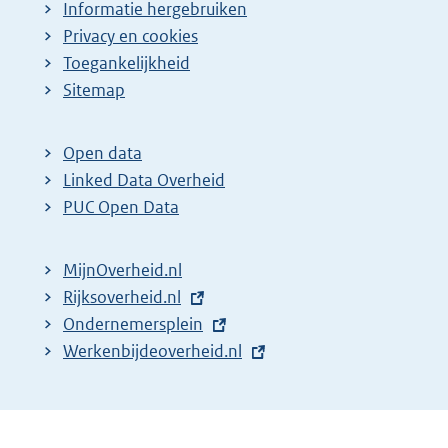
Informatie hergebruiken
Privacy en cookies
Toegankelijkheid
Sitemap
Open data
Linked Data Overheid
PUC Open Data
MijnOverheid.nl
E
Rijksoverheid.nl
x
E
Ondernemersplein
t
x
E
Werkenbijdeoverheid.nl
e
t
x
r
e
t
n
r
e