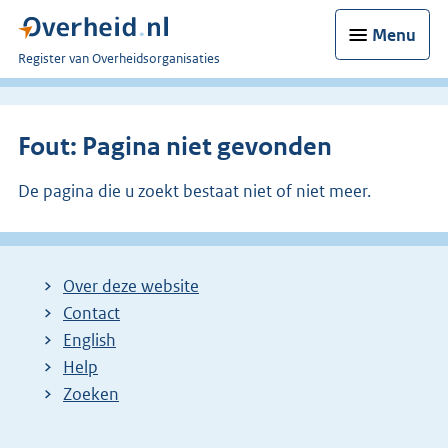
Menu
U
Register van Overheidsorganisaties
bent
nu
hier:
Fout: Pagina niet gevonden
De pagina die u zoekt bestaat niet of niet meer.
Over deze website
Contact
English
Help
Zoeken