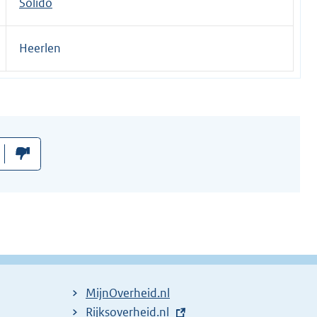
Solido
Heerlen
MijnOverheid.nl
E
Rijksoverheid.nl