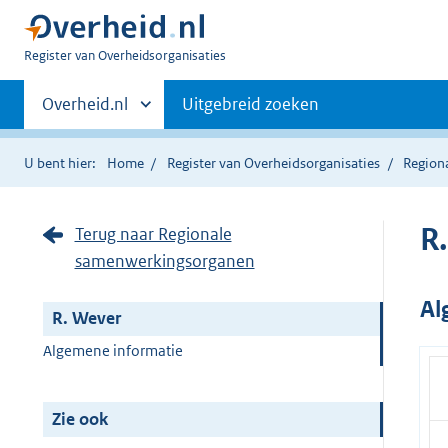
U
Register van Overheidsorganisaties
bent
Primaire
nu
Andere
Overheid.nl
Uitgebreid zoeken
hier:
sites
navigatie
binnen
U bent hier:
Home
Register van Overheidsorganisaties
Region
R
Terug naar Regionale
samenwerkingsorganen
Al
R. Wever
Algemene informatie
Zie ook